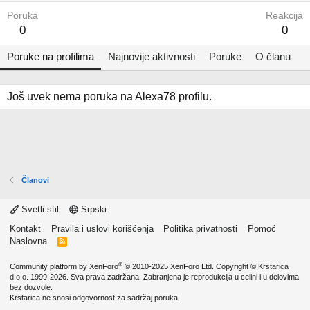
Poruka
Reakcija
0
0
Poruke na profilima
Najnovije aktivnosti
Poruke
O članu
Još uvek nema poruka na Alexa78 profilu.
Članovi
Svetli stil
Srpski
Kontakt
Pravila i uslovi korišćenja
Politika privatnosti
Pomoć
Naslovna
R
S
S
®
Community platform by XenForo
© 2010-2025 XenForo Ltd.
Copyright ©
Krstarica
d.o.o.
1999-2026. Sva prava zadržana. Zabranjena je reprodukcija u celini i u delovima
bez dozvole.
Krstarica ne snosi odgovornost za sadržaj poruka.