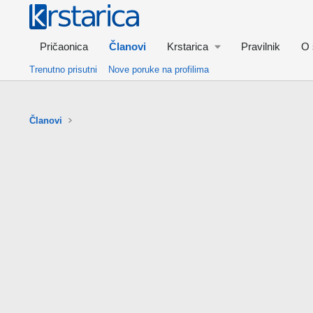
Pričaonica
Članovi
Krstarica
Pravilnik
O 
Trenutno prisutni
Nove poruke na profilima
Članovi