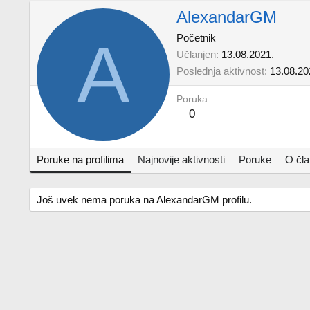
AlexandarGM
A
Početnik
Učlanjen
13.08.2021.
Poslednja aktivnost
13.08.20
Poruka
0
Poruke na profilima
Najnovije aktivnosti
Poruke
O čl
Još uvek nema poruka na AlexandarGM profilu.