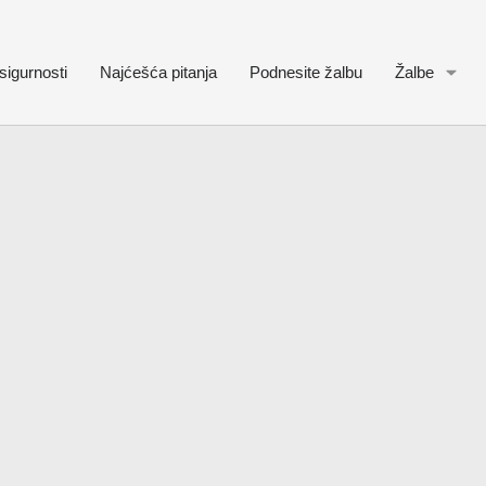
sigurnosti
Najćešća pitanja
Podnesite žalbu
Žalbe