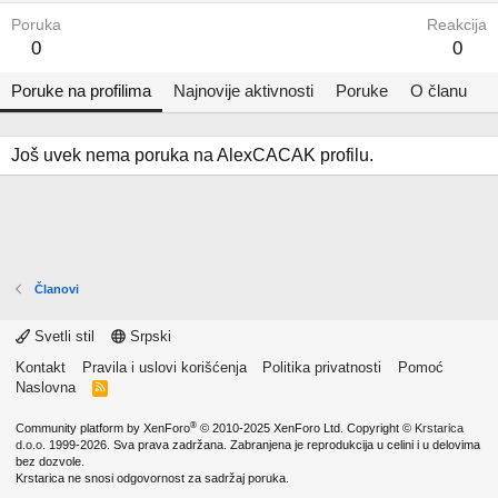
Poruka
Reakcija
0
0
Poruke na profilima
Najnovije aktivnosti
Poruke
O članu
Još uvek nema poruka na AlexCACAK profilu.
Članovi
Svetli stil
Srpski
Kontakt
Pravila i uslovi korišćenja
Politika privatnosti
Pomoć
Naslovna
R
S
S
®
Community platform by XenForo
© 2010-2025 XenForo Ltd.
Copyright ©
Krstarica
d.o.o.
1999-2026. Sva prava zadržana. Zabranjena je reprodukcija u celini i u delovima
bez dozvole.
Krstarica ne snosi odgovornost za sadržaj poruka.