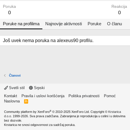
Poruka
Reakcija
0
0
Poruke na profilima
Najnovije aktivnosti
Poruke
O članu
Još uvek nema poruka na alexeus90 profilu.
Članovi
Svetli stil
Srpski
Kontakt
Pravila i uslovi korišćenja
Politika privatnosti
Pomoć
Naslovna
R
S
S
®
Community platform by XenForo
© 2010-2025 XenForo Ltd.
Copyright ©
Krstarica
d.o.o.
1999-2026. Sva prava zadržana. Zabranjena je reprodukcija u celini i u delovima
bez dozvole.
Krstarica ne snosi odgovornost za sadržaj poruka.