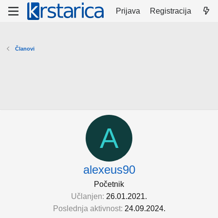
Prijava
Registracija
Članovi
A
alexeus90
Početnik
Učlanjen
26.01.2021.
Poslednja aktivnost
24.09.2024.