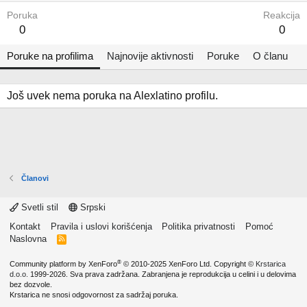
Poruka
Reakcija
0
0
Poruke na profilima
Najnovije aktivnosti
Poruke
O članu
Još uvek nema poruka na Alexlatino profilu.
Članovi
Svetli stil
Srpski
Kontakt
Pravila i uslovi korišćenja
Politika privatnosti
Pomoć
Naslovna
R
S
S
®
Community platform by XenForo
© 2010-2025 XenForo Ltd.
Copyright ©
Krstarica
d.o.o.
1999-2026. Sva prava zadržana. Zabranjena je reprodukcija u celini i u delovima
bez dozvole.
Krstarica ne snosi odgovornost za sadržaj poruka.