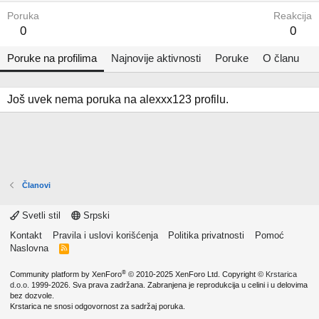
Poruka
Reakcija
0
0
Poruke na profilima
Najnovije aktivnosti
Poruke
O članu
Još uvek nema poruka na alexxx123 profilu.
Članovi
Svetli stil
Srpski
Kontakt
Pravila i uslovi korišćenja
Politika privatnosti
Pomoć
Naslovna
R
S
S
®
Community platform by XenForo
© 2010-2025 XenForo Ltd.
Copyright ©
Krstarica
d.o.o.
1999-2026. Sva prava zadržana. Zabranjena je reprodukcija u celini i u delovima
bez dozvole.
Krstarica ne snosi odgovornost za sadržaj poruka.