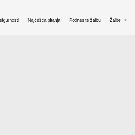
sigurnosti
Najćešća pitanja
Podnesite žalbu
Žalbe