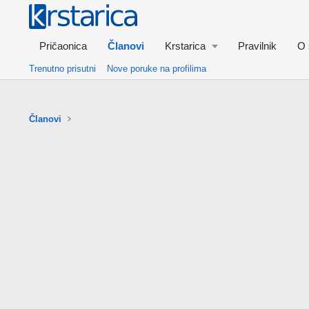
Pričaonica
Članovi
Krstarica
Pravilnik
O 
Trenutno prisutni
Nove poruke na profilima
Članovi