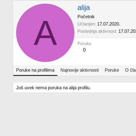
alija
A
Početnik
Učlanjen
17.07.2020.
Poslednja aktivnost
17.07.20
Poruka
0
Poruke na profilima
Najnovije aktivnosti
Poruke
O čl
Još uvek nema poruka na alija profilu.