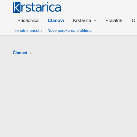
Pričaonica
Članovi
Krstarica
Pravilnik
O 
Trenutno prisutni
Nove poruke na profilima
Članovi