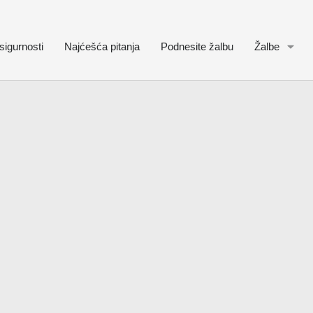
sigurnosti
Najćešća pitanja
Podnesite žalbu
Žalbe