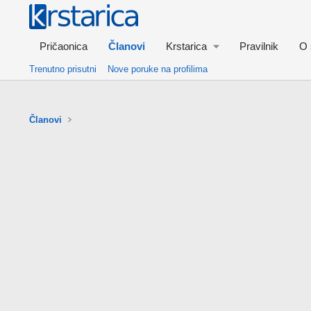
Pričaonica
Članovi
Krstarica
Pravilnik
O 
Trenutno prisutni
Nove poruke na profilima
Članovi