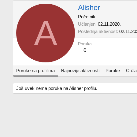
Alisher
A
Početnik
Učlanjen
02.11.2020.
Poslednja aktivnost
02.11.20
Poruka
0
Poruke na profilima
Najnovije aktivnosti
Poruke
O čl
Još uvek nema poruka na Alisher profilu.