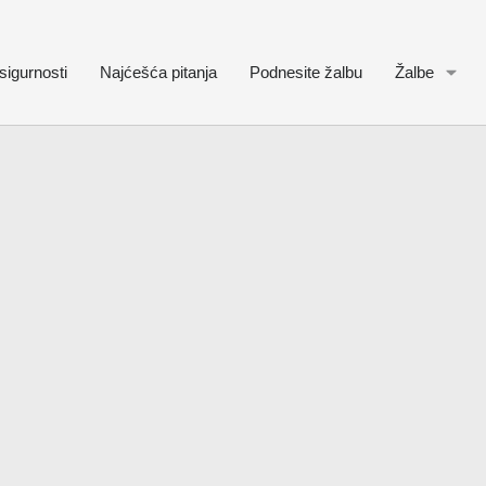
sigurnosti
Najćešća pitanja
Podnesite žalbu
Žalbe