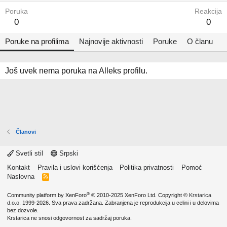
Poruka
Reakcija
0
0
Poruke na profilima
Najnovije aktivnosti
Poruke
O članu
Još uvek nema poruka na Alleks profilu.
Članovi
Svetli stil
Srpski
Kontakt
Pravila i uslovi korišćenja
Politika privatnosti
Pomoć
Naslovna
R
S
S
®
Community platform by XenForo
© 2010-2025 XenForo Ltd.
Copyright ©
Krstarica
d.o.o.
1999-2026. Sva prava zadržana. Zabranjena je reprodukcija u celini i u delovima
bez dozvole.
Krstarica ne snosi odgovornost za sadržaj poruka.