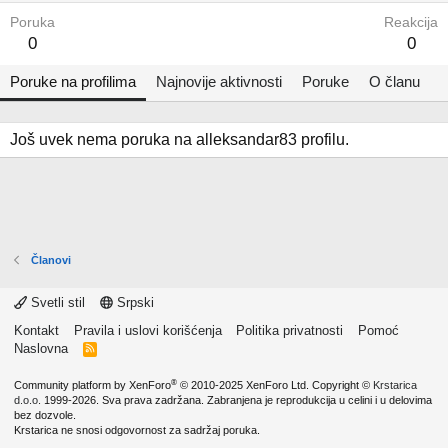
Poruka
Reakcija
0
0
Poruke na profilima
Najnovije aktivnosti
Poruke
O članu
Još uvek nema poruka na alleksandar83 profilu.
Članovi
Svetli stil
Srpski
Kontakt
Pravila i uslovi korišćenja
Politika privatnosti
Pomoć
Naslovna
R
S
S
®
Community platform by XenForo
© 2010-2025 XenForo Ltd.
Copyright ©
Krstarica
d.o.o.
1999-2026. Sva prava zadržana. Zabranjena je reprodukcija u celini i u delovima
bez dozvole.
Krstarica ne snosi odgovornost za sadržaj poruka.