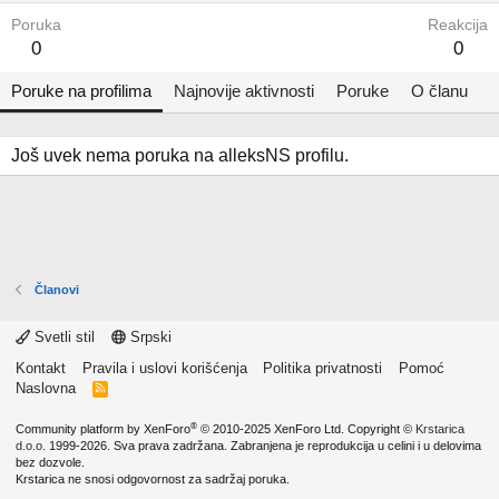
Poruka
Reakcija
0
0
Poruke na profilima
Najnovije aktivnosti
Poruke
O članu
Još uvek nema poruka na alleksNS profilu.
Članovi
Svetli stil
Srpski
Kontakt
Pravila i uslovi korišćenja
Politika privatnosti
Pomoć
Naslovna
R
S
S
®
Community platform by XenForo
© 2010-2025 XenForo Ltd.
Copyright ©
Krstarica
d.o.o.
1999-2026. Sva prava zadržana. Zabranjena je reprodukcija u celini i u delovima
bez dozvole.
Krstarica ne snosi odgovornost za sadržaj poruka.