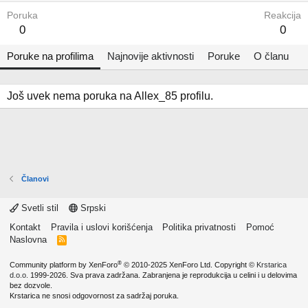
Poruka
Reakcija
0
0
Poruke na profilima
Najnovije aktivnosti
Poruke
O članu
Još uvek nema poruka na Allex_85 profilu.
Članovi
Svetli stil
Srpski
Kontakt
Pravila i uslovi korišćenja
Politika privatnosti
Pomoć
Naslovna
R
S
S
®
Community platform by XenForo
© 2010-2025 XenForo Ltd.
Copyright ©
Krstarica
d.o.o.
1999-2026. Sva prava zadržana. Zabranjena je reprodukcija u celini i u delovima
bez dozvole.
Krstarica ne snosi odgovornost za sadržaj poruka.