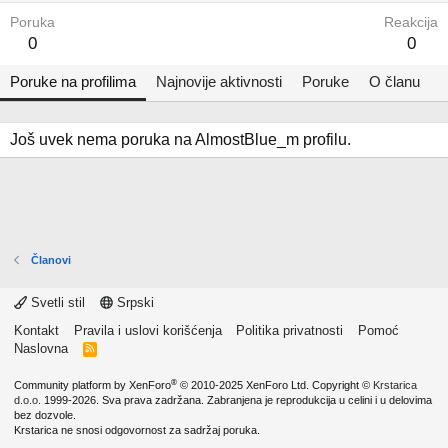
Poruka
Reakcija
0
0
Poruke na profilima
Najnovije aktivnosti
Poruke
O članu
Još uvek nema poruka na AlmostBlue_m profilu.
Članovi
Svetli stil
Srpski
Kontakt
Pravila i uslovi korišćenja
Politika privatnosti
Pomoć
Naslovna
R
S
S
®
Community platform by XenForo
© 2010-2025 XenForo Ltd.
Copyright ©
Krstarica
d.o.o.
1999-2026. Sva prava zadržana. Zabranjena je reprodukcija u celini i u delovima
bez dozvole.
Krstarica ne snosi odgovornost za sadržaj poruka.