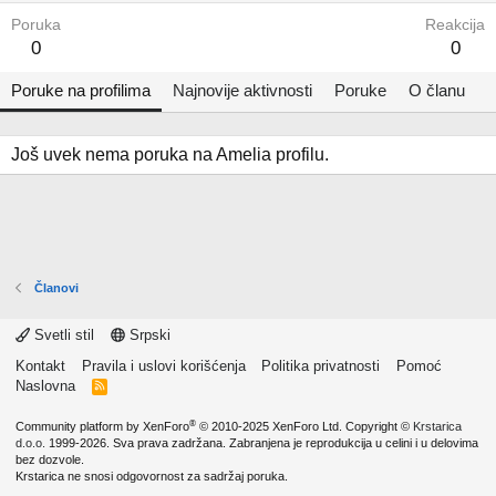
Poruka
Reakcija
0
0
Poruke na profilima
Najnovije aktivnosti
Poruke
O članu
Još uvek nema poruka na Amelia profilu.
Članovi
Svetli stil
Srpski
Kontakt
Pravila i uslovi korišćenja
Politika privatnosti
Pomoć
Naslovna
R
S
S
®
Community platform by XenForo
© 2010-2025 XenForo Ltd.
Copyright ©
Krstarica
d.o.o.
1999-2026. Sva prava zadržana. Zabranjena je reprodukcija u celini i u delovima
bez dozvole.
Krstarica ne snosi odgovornost za sadržaj poruka.