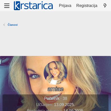
Prijava
Registracija
Članovi
amiae
Početnik
·
38
Učlanjen
13.09.2025.
Poslednja aktivnost
14.09.2025.