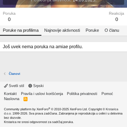
Poruka
Reakcija
0
0
Poruke na profilima
Najnovije aktivnosti
Poruke
O članu
Još uvek nema poruka na amiae profilu.
Članovi
Svetli stil
Srpski
Kontakt
Pravila i uslovi korišćenja
Politika privatnosti
Pomoć
Naslovna
R
S
S
®
Community platform by XenForo
© 2010-2025 XenForo Ltd.
Copyright ©
Krstarica
d.o.o.
1999-2026. Sva prava zadržana. Zabranjena je reprodukcija u celini i u delovima
bez dozvole.
Krstarica ne snosi odgovornost za sadržaj poruka.