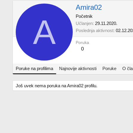
Amira02
A
Početnik
Učlanjen
29.11.2020.
Poslednja aktivnost
02.12.20
Poruka
0
Poruke na profilima
Najnovije aktivnosti
Poruke
O čl
Još uvek nema poruka na Amira02 profilu.