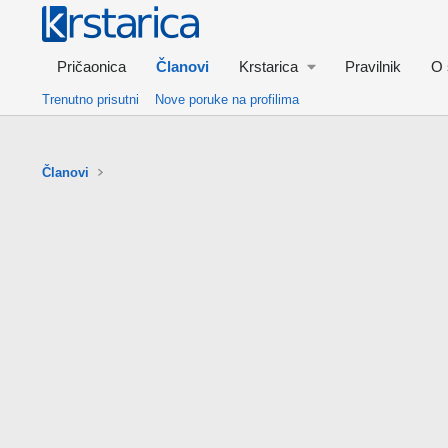
Pričaonica
Članovi
Krstarica
Pravilnik
O 
Trenutno prisutni
Nove poruke na profilima
Članovi