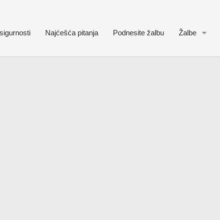
sigurnosti
Najćešća pitanja
Podnesite žalbu
Žalbe