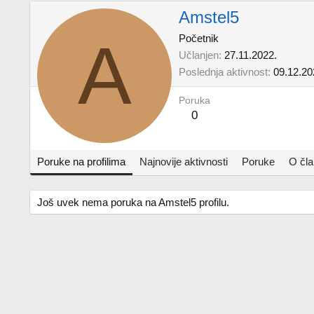
Amstel5
A
Početnik
Učlanjen
27.11.2022.
Poslednja aktivnost
09.12.20
Poruka
0
Poruke na profilima
Najnovije aktivnosti
Poruke
O čl
Još uvek nema poruka na Amstel5 profilu.