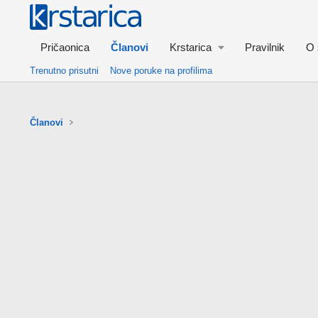
Pričaonica
Članovi
Krstarica
Pravilnik
O 
Trenutno prisutni
Nove poruke na profilima
Članovi