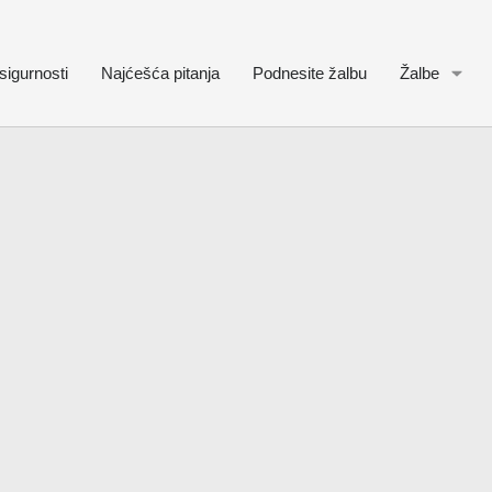
sigurnosti
Najćešća pitanja
Podnesite žalbu
Žalbe