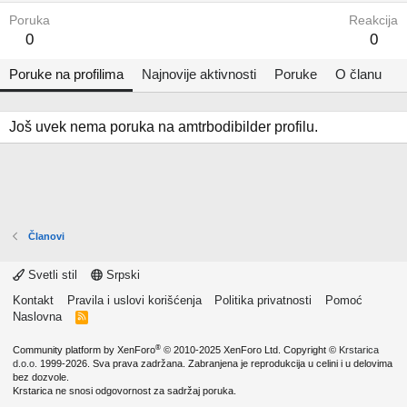
Poruka
Reakcija
0
0
Poruke na profilima
Najnovije aktivnosti
Poruke
O članu
Još uvek nema poruka na amtrbodibilder profilu.
Članovi
Svetli stil
Srpski
Kontakt
Pravila i uslovi korišćenja
Politika privatnosti
Pomoć
Naslovna
R
S
S
®
Community platform by XenForo
© 2010-2025 XenForo Ltd.
Copyright ©
Krstarica
d.o.o.
1999-2026. Sva prava zadržana. Zabranjena je reprodukcija u celini i u delovima
bez dozvole.
Krstarica ne snosi odgovornost za sadržaj poruka.