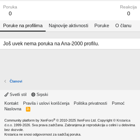
Poruka
Reakcija
0
0
Poruke na profilima
Najnovije aktivnosti
Poruke
O članu
Još uvek nema poruka na Ana-2000 profilu.
Članovi
Svetli stil
Srpski
Kontakt
Pravila i uslovi korišćenja
Politika privatnosti
Pomoć
Naslovna
R
S
S
®
Community platform by XenForo
© 2010-2025 XenForo Ltd.
Copyright ©
Krstarica
d.o.o.
1999-2026. Sva prava zadržana. Zabranjena je reprodukcija u celini i u delovima
bez dozvole.
Krstarica ne snosi odgovornost za sadržaj poruka.