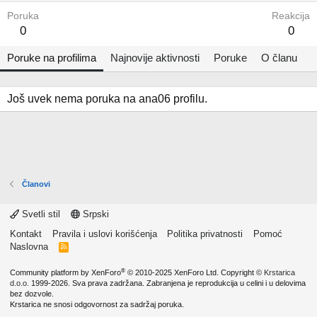
Poruka
Reakcija
0
0
Poruke na profilima
Najnovije aktivnosti
Poruke
O članu
Još uvek nema poruka na ana06 profilu.
Članovi
Svetli stil
Srpski
Kontakt
Pravila i uslovi korišćenja
Politika privatnosti
Pomoć
Naslovna
R
S
S
®
Community platform by XenForo
© 2010-2025 XenForo Ltd.
Copyright ©
Krstarica
d.o.o.
1999-2026. Sva prava zadržana. Zabranjena je reprodukcija u celini i u delovima
bez dozvole.
Krstarica ne snosi odgovornost za sadržaj poruka.