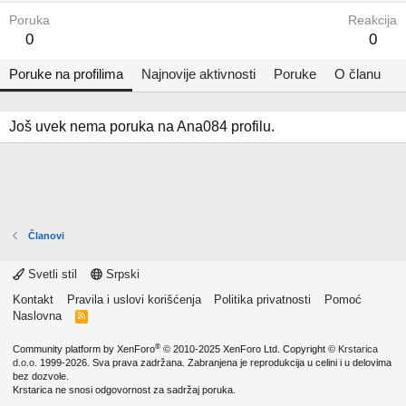
Poruka
Reakcija
0
0
Poruke na profilima
Najnovije aktivnosti
Poruke
O članu
Još uvek nema poruka na Ana084 profilu.
Članovi
Svetli stil
Srpski
Kontakt
Pravila i uslovi korišćenja
Politika privatnosti
Pomoć
Naslovna
R
S
S
®
Community platform by XenForo
© 2010-2025 XenForo Ltd.
Copyright ©
Krstarica
d.o.o.
1999-2026. Sva prava zadržana. Zabranjena je reprodukcija u celini i u delovima
bez dozvole.
Krstarica ne snosi odgovornost za sadržaj poruka.