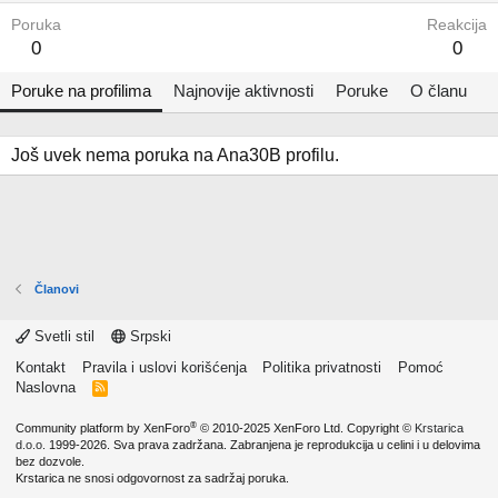
Poruka
Reakcija
0
0
Poruke na profilima
Najnovije aktivnosti
Poruke
O članu
Još uvek nema poruka na Ana30B profilu.
Članovi
Svetli stil
Srpski
Kontakt
Pravila i uslovi korišćenja
Politika privatnosti
Pomoć
Naslovna
R
S
S
®
Community platform by XenForo
© 2010-2025 XenForo Ltd.
Copyright ©
Krstarica
d.o.o.
1999-2026. Sva prava zadržana. Zabranjena je reprodukcija u celini i u delovima
bez dozvole.
Krstarica ne snosi odgovornost za sadržaj poruka.