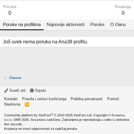
Poruka
Reakcija
0
0
Poruke na profilima
Najnovije aktivnosti
Poruke
O članu
Još uvek nema poruka na Ana38 profilu.
Članovi
Svetli stil
Srpski
Kontakt
Pravila i uslovi korišćenja
Politika privatnosti
Pomoć
Naslovna
R
S
S
®
Community platform by XenForo
© 2010-2025 XenForo Ltd.
Copyright ©
Krstarica
d.o.o.
1999-2026. Sva prava zadržana. Zabranjena je reprodukcija u celini i u delovima
bez dozvole.
Krstarica ne snosi odgovornost za sadržaj poruka.