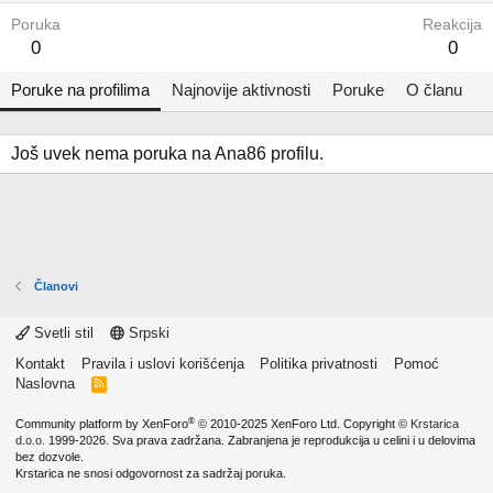
Poruka
Reakcija
0
0
Poruke na profilima
Najnovije aktivnosti
Poruke
O članu
Još uvek nema poruka na Ana86 profilu.
Članovi
Svetli stil
Srpski
Kontakt
Pravila i uslovi korišćenja
Politika privatnosti
Pomoć
Naslovna
R
S
S
®
Community platform by XenForo
© 2010-2025 XenForo Ltd.
Copyright ©
Krstarica
d.o.o.
1999-2026. Sva prava zadržana. Zabranjena je reprodukcija u celini i u delovima
bez dozvole.
Krstarica ne snosi odgovornost za sadržaj poruka.