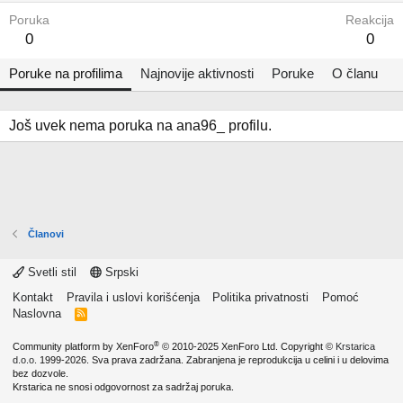
Poruka
Reakcija
0
0
Poruke na profilima
Najnovije aktivnosti
Poruke
O članu
Još uvek nema poruka na ana96_ profilu.
Članovi
Svetli stil
Srpski
Kontakt
Pravila i uslovi korišćenja
Politika privatnosti
Pomoć
Naslovna
R
S
S
®
Community platform by XenForo
© 2010-2025 XenForo Ltd.
Copyright ©
Krstarica
d.o.o.
1999-2026. Sva prava zadržana. Zabranjena je reprodukcija u celini i u delovima
bez dozvole.
Krstarica ne snosi odgovornost za sadržaj poruka.