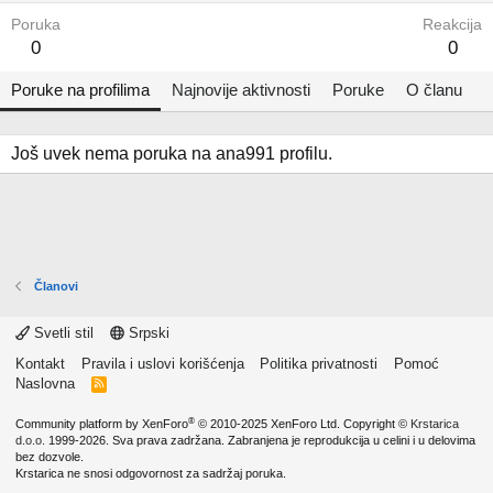
Poruka
Reakcija
0
0
Poruke na profilima
Najnovije aktivnosti
Poruke
O članu
Još uvek nema poruka na ana991 profilu.
Članovi
Svetli stil
Srpski
Kontakt
Pravila i uslovi korišćenja
Politika privatnosti
Pomoć
Naslovna
R
S
S
®
Community platform by XenForo
© 2010-2025 XenForo Ltd.
Copyright ©
Krstarica
d.o.o.
1999-2026. Sva prava zadržana. Zabranjena je reprodukcija u celini i u delovima
bez dozvole.
Krstarica ne snosi odgovornost za sadržaj poruka.