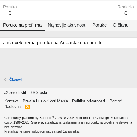
Poruka
Reakcija
0
0
Poruke na profilima
Najnovije aktivnosti
Poruke
O članu
Još uvek nema poruka na Anaastasijaa profilu.
Članovi
Svetli stil
Srpski
Kontakt
Pravila i uslovi korišćenja
Politika privatnosti
Pomoć
Naslovna
R
S
S
®
Community platform by XenForo
© 2010-2025 XenForo Ltd.
Copyright ©
Krstarica
d.o.o.
1999-2026. Sva prava zadržana. Zabranjena je reprodukcija u celini i u delovima
bez dozvole.
Krstarica ne snosi odgovornost za sadržaj poruka.