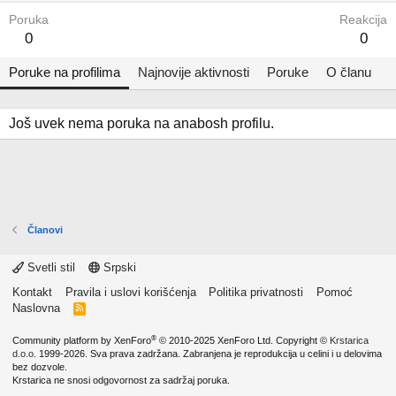
Poruka
Reakcija
0
0
Poruke na profilima
Najnovije aktivnosti
Poruke
O članu
Još uvek nema poruka na anabosh profilu.
Članovi
Svetli stil
Srpski
Kontakt
Pravila i uslovi korišćenja
Politika privatnosti
Pomoć
Naslovna
R
S
S
®
Community platform by XenForo
© 2010-2025 XenForo Ltd.
Copyright ©
Krstarica
d.o.o.
1999-2026. Sva prava zadržana. Zabranjena je reprodukcija u celini i u delovima
bez dozvole.
Krstarica ne snosi odgovornost za sadržaj poruka.