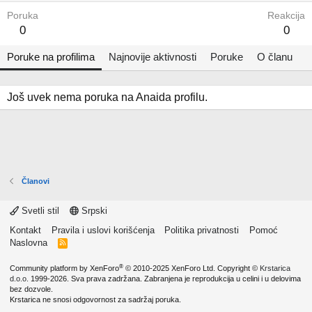
Poruka
Reakcija
0
0
Poruke na profilima
Najnovije aktivnosti
Poruke
O članu
Još uvek nema poruka na Anaida profilu.
Članovi
Svetli stil
Srpski
Kontakt
Pravila i uslovi korišćenja
Politika privatnosti
Pomoć
Naslovna
R
S
S
®
Community platform by XenForo
© 2010-2025 XenForo Ltd.
Copyright ©
Krstarica
d.o.o.
1999-2026. Sva prava zadržana. Zabranjena je reprodukcija u celini i u delovima
bez dozvole.
Krstarica ne snosi odgovornost za sadržaj poruka.