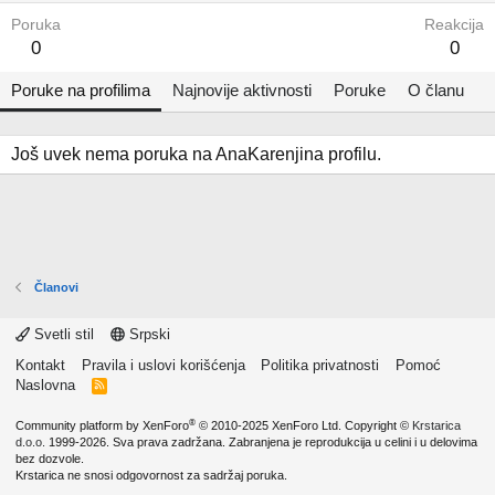
Poruka
Reakcija
0
0
Poruke na profilima
Najnovije aktivnosti
Poruke
O članu
Još uvek nema poruka na AnaKarenjina profilu.
Članovi
Svetli stil
Srpski
Kontakt
Pravila i uslovi korišćenja
Politika privatnosti
Pomoć
Naslovna
R
S
S
®
Community platform by XenForo
© 2010-2025 XenForo Ltd.
Copyright ©
Krstarica
d.o.o.
1999-2026. Sva prava zadržana. Zabranjena je reprodukcija u celini i u delovima
bez dozvole.
Krstarica ne snosi odgovornost za sadržaj poruka.