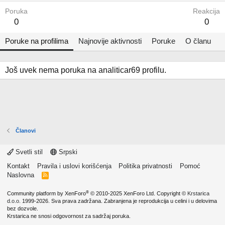
Poruka
Reakcija
0
0
Poruke na profilima
Najnovije aktivnosti
Poruke
O članu
Još uvek nema poruka na analiticar69 profilu.
Članovi
Svetli stil
Srpski
Kontakt
Pravila i uslovi korišćenja
Politika privatnosti
Pomoć
Naslovna
R
S
S
®
Community platform by XenForo
© 2010-2025 XenForo Ltd.
Copyright ©
Krstarica
d.o.o.
1999-2026. Sva prava zadržana. Zabranjena je reprodukcija u celini i u delovima
bez dozvole.
Krstarica ne snosi odgovornost za sadržaj poruka.