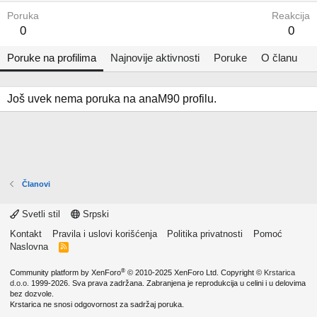
Poruka
Reakcija
0
0
Poruke na profilima
Najnovije aktivnosti
Poruke
O članu
Još uvek nema poruka na anaM90 profilu.
Članovi
Svetli stil
Srpski
Kontakt
Pravila i uslovi korišćenja
Politika privatnosti
Pomoć
Naslovna
R
S
S
®
Community platform by XenForo
© 2010-2025 XenForo Ltd.
Copyright ©
Krstarica
d.o.o.
1999-2026. Sva prava zadržana. Zabranjena je reprodukcija u celini i u delovima
bez dozvole.
Krstarica ne snosi odgovornost za sadržaj poruka.