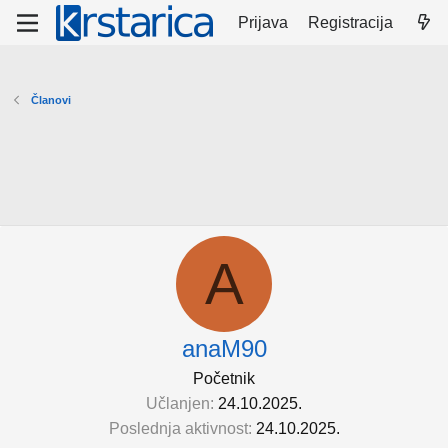
Prijava
Registracija
Članovi
A
anaM90
Početnik
Učlanjen
24.10.2025.
Poslednja aktivnost
24.10.2025.