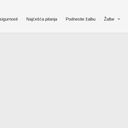
sigurnosti
Najćešća pitanja
Podnesite žalbu
Žalbe