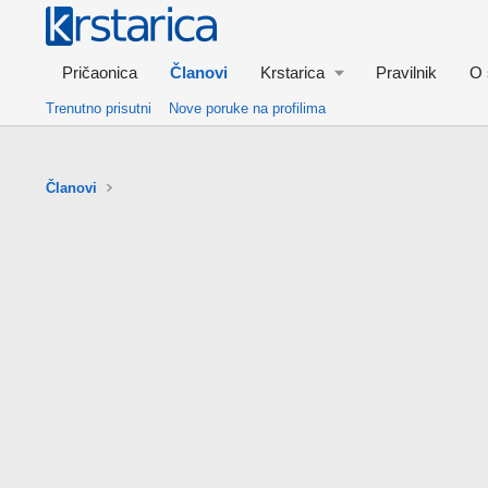
Pričaonica
Članovi
Krstarica
Pravilnik
O 
Trenutno prisutni
Nove poruke na profilima
Članovi