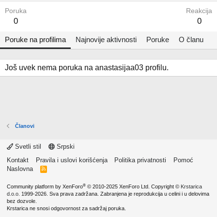
Poruka
Reakcija
0
0
Poruke na profilima
Najnovije aktivnosti
Poruke
O članu
Još uvek nema poruka na anastasijaa03 profilu.
Članovi
Svetli stil
Srpski
Kontakt
Pravila i uslovi korišćenja
Politika privatnosti
Pomoć
Naslovna
R
S
S
®
Community platform by XenForo
© 2010-2025 XenForo Ltd.
Copyright ©
Krstarica
d.o.o.
1999-2026. Sva prava zadržana. Zabranjena je reprodukcija u celini i u delovima
bez dozvole.
Krstarica ne snosi odgovornost za sadržaj poruka.