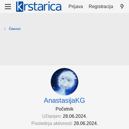
Prijava
Registracija
Članovi
AnastasijaKG
Početnik
Učlanjen
28.06.2024.
Poslednja aktivnost
28.06.2024.