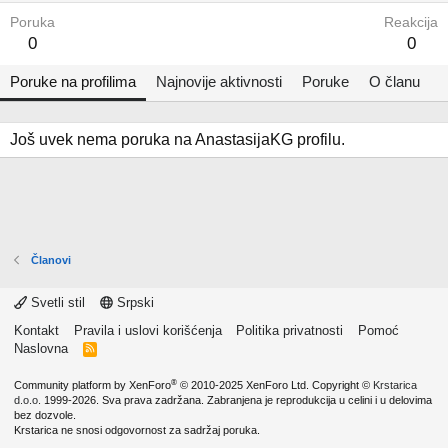
Poruka
Reakcija
0
0
Poruke na profilima
Najnovije aktivnosti
Poruke
O članu
Još uvek nema poruka na AnastasijaKG profilu.
Članovi
Svetli stil
Srpski
Kontakt
Pravila i uslovi korišćenja
Politika privatnosti
Pomoć
Naslovna
R
S
S
®
Community platform by XenForo
© 2010-2025 XenForo Ltd.
Copyright ©
Krstarica
d.o.o.
1999-2026. Sva prava zadržana. Zabranjena je reprodukcija u celini i u delovima
bez dozvole.
Krstarica ne snosi odgovornost za sadržaj poruka.