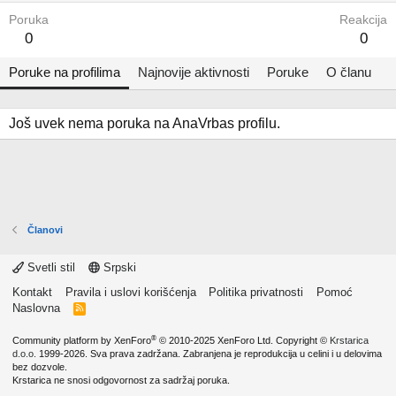
Poruka
Reakcija
0
0
Poruke na profilima
Najnovije aktivnosti
Poruke
O članu
Još uvek nema poruka na AnaVrbas profilu.
Članovi
Svetli stil
Srpski
Kontakt
Pravila i uslovi korišćenja
Politika privatnosti
Pomoć
Naslovna
R
S
S
®
Community platform by XenForo
© 2010-2025 XenForo Ltd.
Copyright ©
Krstarica
d.o.o.
1999-2026. Sva prava zadržana. Zabranjena je reprodukcija u celini i u delovima
bez dozvole.
Krstarica ne snosi odgovornost za sadržaj poruka.