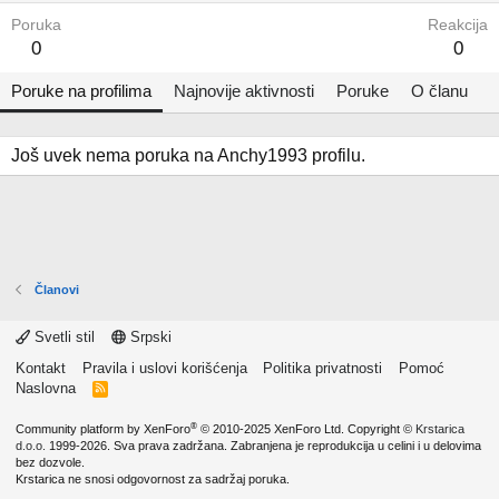
Poruka
Reakcija
0
0
Poruke na profilima
Najnovije aktivnosti
Poruke
O članu
Još uvek nema poruka na Anchy1993 profilu.
Članovi
Svetli stil
Srpski
Kontakt
Pravila i uslovi korišćenja
Politika privatnosti
Pomoć
Naslovna
R
S
S
®
Community platform by XenForo
© 2010-2025 XenForo Ltd.
Copyright ©
Krstarica
d.o.o.
1999-2026. Sva prava zadržana. Zabranjena je reprodukcija u celini i u delovima
bez dozvole.
Krstarica ne snosi odgovornost za sadržaj poruka.