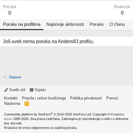
Poruka
Reakcija
0
0
Poruke na profilima
Najnovije aktivnosti
Poruke
O članu
Još uvek nema poruka na Anders83 profilu.
Članovi
Svetli stil
Srpski
Kontakt
Pravila i uslovi korišćenja
Politika privatnosti
Pomoć
Naslovna
R
S
S
®
Community platform by XenForo
© 2010-2025 XenForo Ltd.
Copyright ©
Krstarica
d.o.o.
1999-2026. Sva prava zadržana. Zabranjena je reprodukcija u celini i u delovima
bez dozvole.
Krstarica ne snosi odgovornost za sadržaj poruka.