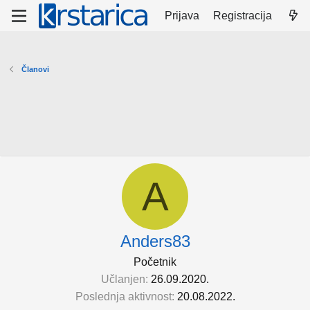
Prijava
Registracija
Članovi
A
Anders83
Početnik
Učlanjen
26.09.2020.
Poslednja aktivnost
20.08.2022.