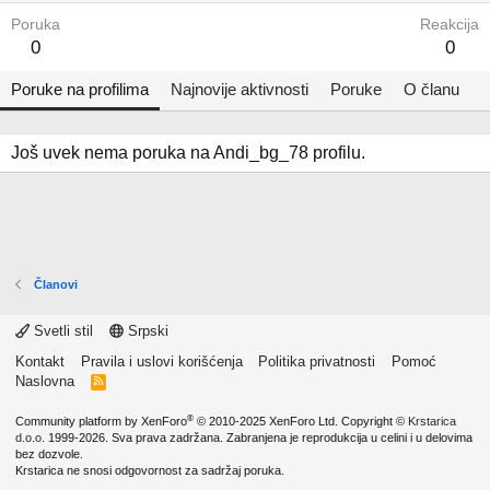
Poruka
Reakcija
0
0
Poruke na profilima
Najnovije aktivnosti
Poruke
O članu
Još uvek nema poruka na Andi_bg_78 profilu.
Članovi
Svetli stil
Srpski
Kontakt
Pravila i uslovi korišćenja
Politika privatnosti
Pomoć
Naslovna
R
S
S
®
Community platform by XenForo
© 2010-2025 XenForo Ltd.
Copyright ©
Krstarica
d.o.o.
1999-2026. Sva prava zadržana. Zabranjena je reprodukcija u celini i u delovima
bez dozvole.
Krstarica ne snosi odgovornost za sadržaj poruka.