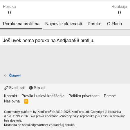
Poruka
Reakcija
0
0
Poruke na profilima
Najnovije aktivnosti
Poruke
O članu
Još uvek nema poruka na Andjaaa98 profilu.
Članovi
Svetli stil
Srpski
Kontakt
Pravila i uslovi korišćenja
Politika privatnosti
Pomoć
Naslovna
R
S
S
®
Community platform by XenForo
© 2010-2025 XenForo Ltd.
Copyright ©
Krstarica
d.o.o.
1999-2026. Sva prava zadržana. Zabranjena je reprodukcija u celini i u delovima
bez dozvole.
Krstarica ne snosi odgovornost za sadržaj poruka.