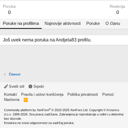
Poruka
Reakcija
0
0
Poruke na profilima
Najnovije aktivnosti
Poruke
O članu
Još uvek nema poruka na Andjela83 profilu.
Članovi
Svetli stil
Srpski
Kontakt
Pravila i uslovi korišćenja
Politika privatnosti
Pomoć
Naslovna
R
S
S
®
Community platform by XenForo
© 2010-2025 XenForo Ltd.
Copyright ©
Krstarica
d.o.o.
1999-2026. Sva prava zadržana. Zabranjena je reprodukcija u celini i u delovima
bez dozvole.
Krstarica ne snosi odgovornost za sadržaj poruka.