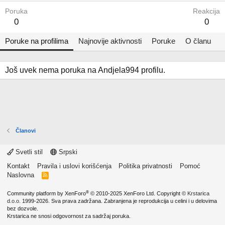
Poruka
Reakcija
0
0
Poruke na profilima
Najnovije aktivnosti
Poruke
O članu
Još uvek nema poruka na Andjela994 profilu.
Članovi
Svetli stil
Srpski
Kontakt
Pravila i uslovi korišćenja
Politika privatnosti
Pomoć
Naslovna
R
S
S
®
Community platform by XenForo
© 2010-2025 XenForo Ltd.
Copyright ©
Krstarica
d.o.o.
1999-2026. Sva prava zadržana. Zabranjena je reprodukcija u celini i u delovima
bez dozvole.
Krstarica ne snosi odgovornost za sadržaj poruka.