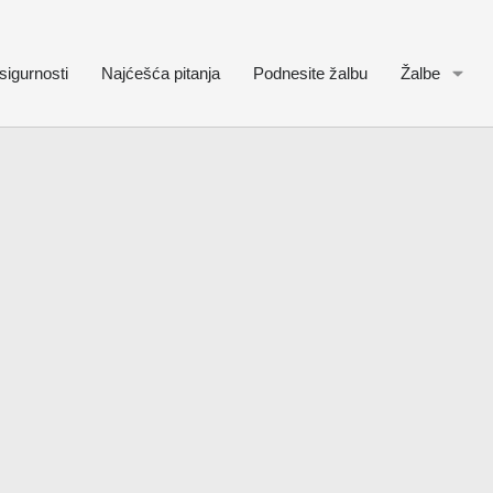
sigurnosti
Najćešća pitanja
Podnesite žalbu
Žalbe