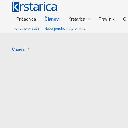
Pričaonica
Članovi
Krstarica
Pravilnik
O 
Trenutno prisutni
Nove poruke na profilima
Članovi