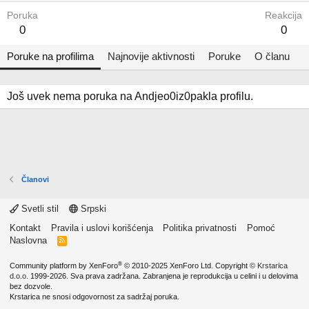
Poruka
Reakcija
0
0
Poruke na profilima
Najnovije aktivnosti
Poruke
O članu
Još uvek nema poruka na Andjeo0iz0pakla profilu.
Članovi
Svetli stil
Srpski
Kontakt
Pravila i uslovi korišćenja
Politika privatnosti
Pomoć
Naslovna
R
S
S
®
Community platform by XenForo
© 2010-2025 XenForo Ltd.
Copyright ©
Krstarica
d.o.o.
1999-2026. Sva prava zadržana. Zabranjena je reprodukcija u celini i u delovima
bez dozvole.
Krstarica ne snosi odgovornost za sadržaj poruka.