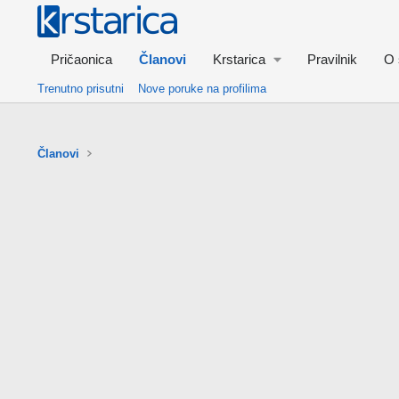
Pričaonica
Članovi
Krstarica
Pravilnik
O 
Trenutno prisutni
Nove poruke na profilima
Članovi