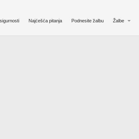
sigurnosti
Najćešća pitanja
Podnesite žalbu
Žalbe