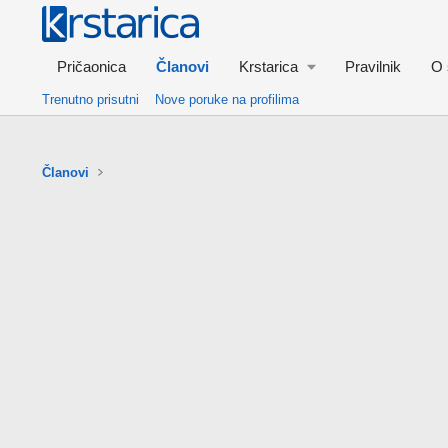
Pričaonica
Članovi
Krstarica
Pravilnik
O 
Trenutno prisutni
Nove poruke na profilima
Članovi