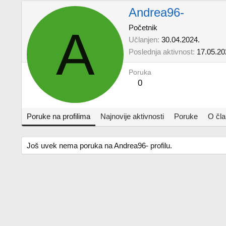
Andrea96-
A
Početnik
Učlanjen
30.04.2024.
Poslednja aktivnost
17.05.20
Poruka
0
Poruke na profilima
Najnovije aktivnosti
Poruke
O čl
Još uvek nema poruka na Andrea96- profilu.