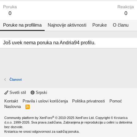
Poruka
Reakcija
0
0
Poruke na profilima
Najnovije aktivnosti
Poruke
O članu
Još uvek nema poruka na Andria94 profilu.
Članovi
Svetli stil
Srpski
Kontakt
Pravila i uslovi korišćenja
Politika privatnosti
Pomoć
Naslovna
R
S
S
®
Community platform by XenForo
© 2010-2025 XenForo Ltd.
Copyright ©
Krstarica
d.o.o.
1999-2026. Sva prava zadržana. Zabranjena je reprodukcija u celini i u delovima
bez dozvole.
Krstarica ne snosi odgovornost za sadržaj poruka.