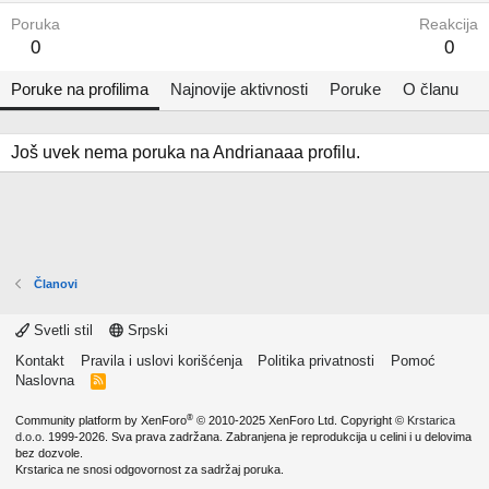
Poruka
Reakcija
0
0
Poruke na profilima
Najnovije aktivnosti
Poruke
O članu
Još uvek nema poruka na Andrianaaa profilu.
Članovi
Svetli stil
Srpski
Kontakt
Pravila i uslovi korišćenja
Politika privatnosti
Pomoć
Naslovna
R
S
S
®
Community platform by XenForo
© 2010-2025 XenForo Ltd.
Copyright ©
Krstarica
d.o.o.
1999-2026. Sva prava zadržana. Zabranjena je reprodukcija u celini i u delovima
bez dozvole.
Krstarica ne snosi odgovornost za sadržaj poruka.