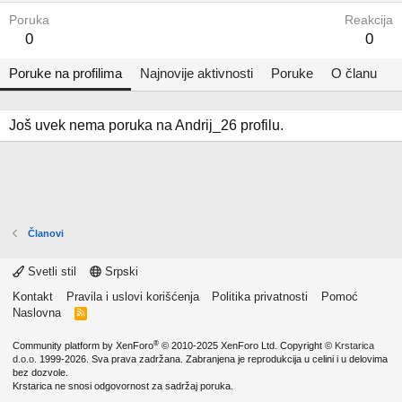
Poruka
Reakcija
0
0
Poruke na profilima
Najnovije aktivnosti
Poruke
O članu
Još uvek nema poruka na Andrij_26 profilu.
Članovi
Svetli stil
Srpski
Kontakt
Pravila i uslovi korišćenja
Politika privatnosti
Pomoć
Naslovna
R
S
S
®
Community platform by XenForo
© 2010-2025 XenForo Ltd.
Copyright ©
Krstarica
d.o.o.
1999-2026. Sva prava zadržana. Zabranjena je reprodukcija u celini i u delovima
bez dozvole.
Krstarica ne snosi odgovornost za sadržaj poruka.